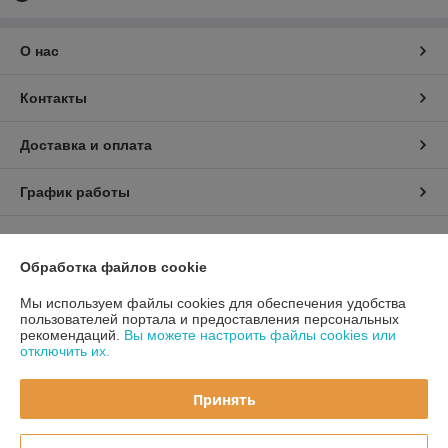
О нас
Контакты
Доставка и оплата
График работы
Полная версия сайта
Обработка файлов cookie
Политика обработки cookies
Мы используем файлы cookies для обеспечения удобства
пользователей портала и предоставления персональных
Сайт создан на платформе Deal.by
рекомендаций.
Вы можете настроить файлы cookies или
отключить их.
Принять