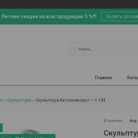
 Летние скидки на всю продукцию 5 %!!!
Купить со ск
Главная
Ката
ги
Скульптура
Скульптура бетонная крот — с 134
В наличии
Код
Скульпту