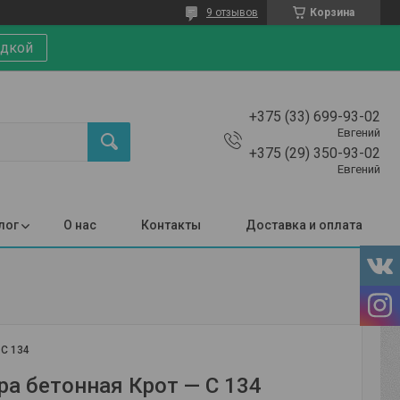
9 отзывов
Корзина
идкой
+375 (33) 699-93-02
Евгений
+375 (29) 350-93-02
Евгений
лог
О нас
Контакты
Доставка и оплата
:
С 134
ра бетонная Крот — С 134