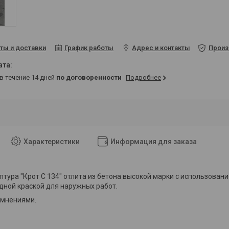
ты и доставки
График работы
Адрес и контакты
Произ
 в течение 14 дней
по договоренности
Подробнее
Характеристики
Информация для заказа
птура "Крот С 134" отлита из бетона высокой марки с использован
ной краской для наружных работ.
емнениями.