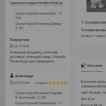
Сделка на маркетплейсе Deal.by
Скульптура бетонная Ева — С
102
Условия опла
Скульптура бетонная Давид —
С 101
возврат товара
Покупатель
23.10.2025
Отличный продавец, отличная
доставка, отличный товар. Спасибо.
Позже буду еще заказывать.
Описание
Александр
Бетонная скуль
25.07.2024
Отлично
окрашена фасад
Цвет белый с т
Скульптура бетонная Подиум
В. бетонный— С 126
Вес 22 кг.
Скульптура бетонная Ева — С
Высота 44 см.