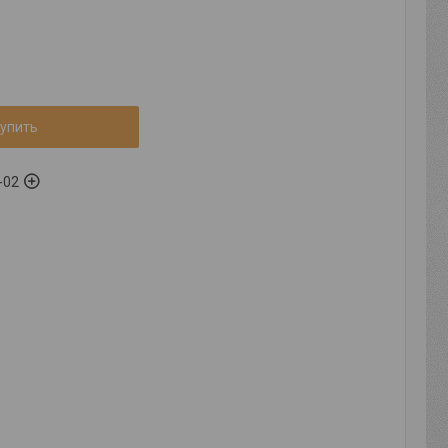
упить
-02