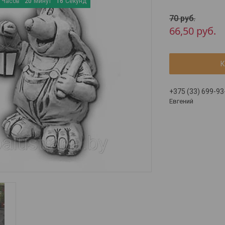
Часов
2
0
Минут
1
5
Секунд
70
руб.
66,50
руб.
К
+375 (33) 699-93
Евгений