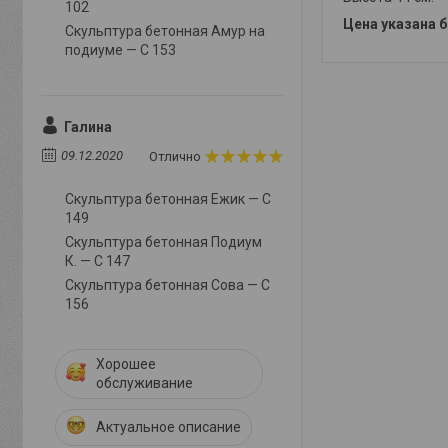
102
Цена указана б
Скульптура бетонная Амур на
подиуме — С 153
Галина
09.12.2020
Отлично
Скульптура бетонная Ежик — С
149
Скульптура бетонная Подиум
К. — С 147
Скульптура бетонная Сова — С
156
Хорошее
обслуживание
Актуальное описание