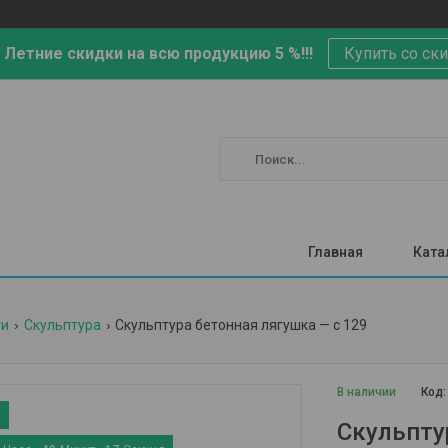
 Летние скидки на всю продукцию 5 %!!!
Купить со ск
Главная
Ката
ги
Скульптура
Скульптура бетонная лягушка — с 129
В наличии
Код
Скульпту