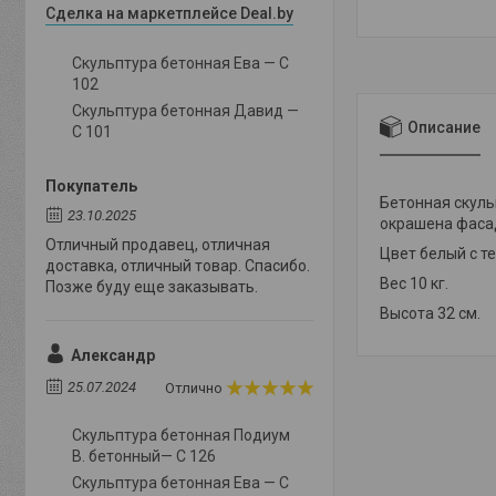
Сделка на маркетплейсе Deal.by
Скульптура бетонная Ева — С
102
Скульптура бетонная Давид —
Описание
С 101
Покупатель
Бетонная скуль
23.10.2025
окрашена фасад
Отличный продавец, отличная
Цвет белый с т
доставка, отличный товар. Спасибо.
Вес 10 кг.
Позже буду еще заказывать.
Высота 32 см.
Александр
25.07.2024
Отлично
Скульптура бетонная Подиум
В. бетонный— С 126
Скульптура бетонная Ева — С