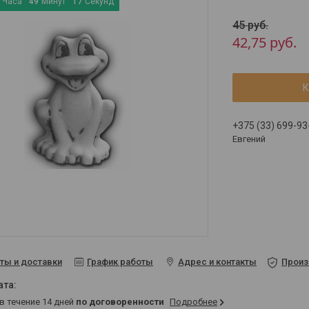
Часа
4
9
Минут
1
7
Секунд
45
руб.
42,75
руб.
К
+375 (33) 699-93
Евгений
ты и доставки
График работы
Адрес и контакты
Произ
 в течение 14 дней
по договоренности
Подробнее