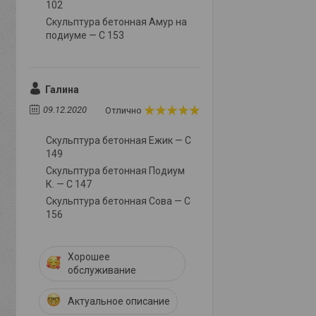
102
Скульптура бетонная Амур на
подиуме — С 153
Галина
09.12.2020
Отлично
Скульптура бетонная Ежик — С
149
Скульптура бетонная Подиум
К. — С 147
Скульптура бетонная Сова — С
156
Хорошее
обслуживание
Актуальное описание