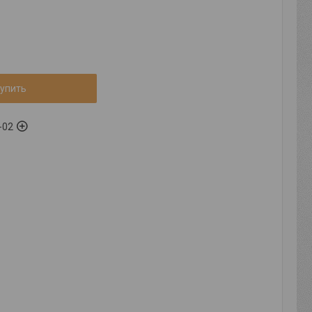
упить
-02