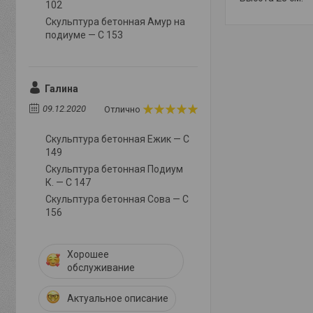
102
Скульптура бетонная Амур на
подиуме — С 153
Галина
09.12.2020
Отлично
Скульптура бетонная Ежик — С
149
Скульптура бетонная Подиум
К. — С 147
Скульптура бетонная Сова — С
156
Хорошее
обслуживание
Актуальное описание