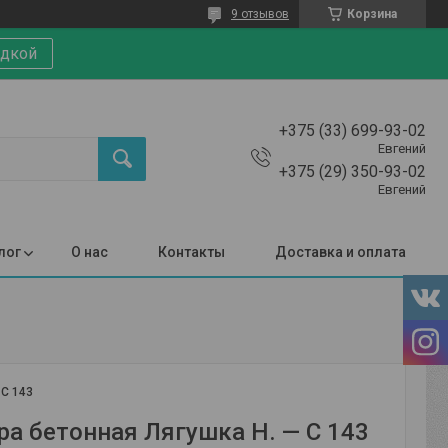
9 отзывов
Корзина
идкой
+375 (33) 699-93-02
Евгений
+375 (29) 350-93-02
Евгений
лог
О нас
Контакты
Доставка и оплата
:
С 143
ра бетонная Лягушка Н. — С 143