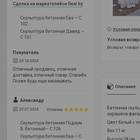
Сделка на маркетплейсе Deal.by
Скульптура бетонная Ева — С
102
Условия опла
Скульптура бетонная Давид —
С 101
возврат товара
Покупатель
23.10.2025
Отличный продавец, отличная
доставка, отличный товар. Спасибо.
Позже буду еще заказывать.
Описание
Александр
Бетонная скуль
25.07.2024
Отлично
окрашена фасад
Цвет белый с т
Скульптура бетонная Подиум
В. бетонный— С 126
Вес 11 кг.
Скульптура бетонная Ева — С
Высота 28 см.