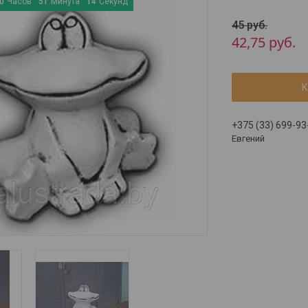
0
Часов
5
1
Минута
1
4
Секунд
45
руб.
42,75
руб.
К
+375 (33) 699-93
Евгений