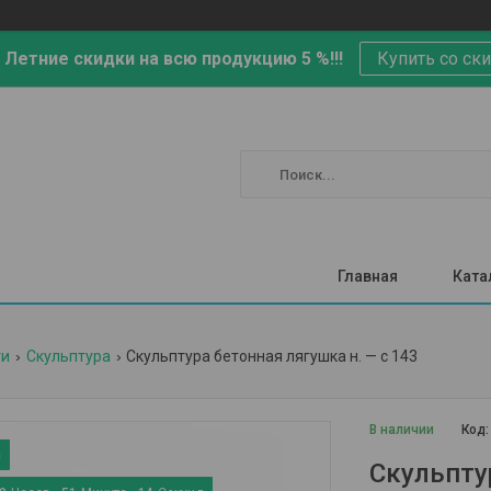
 Летние скидки на всю продукцию 5 %!!!
Купить со ск
Главная
Ката
ги
Скульптура
Скульптура бетонная лягушка н. — с 143
В наличии
Код
Скульпту