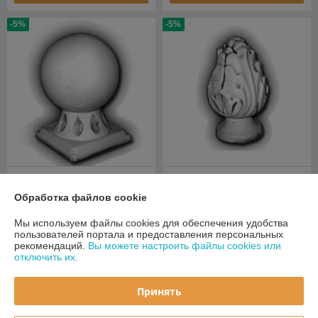
-5%
-5%
Скульптура бетонная Шар
бетонный диаметр 180 мм -
Скульптура бетонная
Обработка файлов cookie
А 108
Шишка бетонная - А 109
В наличии
В наличии
Мы используем файлы cookies для обеспечения удобства
пользователей портала и предоставления персональных
33,25
33,25
35 руб.
35 руб.
рекомендаций.
Вы можете настроить файлы cookies или
руб.
руб.
отключить их.
Купить
Купить
Принять
-5%
-5%