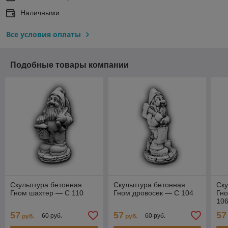
Наличными
Все условия оплаты
Подобные товары компании
Скульптура бетонная
Скульптура бетонная
Ску
Гном шахтер — С 110
Гном дровосек — С 104
Гно
10
57
57
57
60 руб.
60 руб.
руб.
руб.