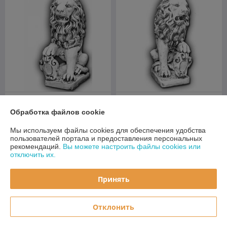
Скульптура бетонная Лев
Скульптура бетонная Лев
правый — С 120
левый — С 121
Обработка файлов cookie
В наличии
В наличии
Мы используем файлы cookies для обеспечения удобства
пользователей портала и предоставления персональных
237,50
237,50
250 руб.
250 руб.
руб.
руб.
рекомендаций.
Вы можете настроить файлы cookies или
отключить их.
Купить
Купить
Принять
-5%
-5%
Отклонить