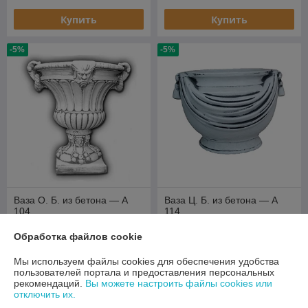
Купить
Купить
-5%
-5%
Ваза О. Б. из бетона — А
Ваза Ц. Б. из бетона — А
104
114
В наличии
В наличии
Обработка файлов cookie
237,50
76
250 руб.
80 руб.
руб.
руб.
Мы используем файлы cookies для обеспечения удобства
пользователей портала и предоставления персональных
Купить
Купить
рекомендаций.
Вы можете настроить файлы cookies или
отключить их.