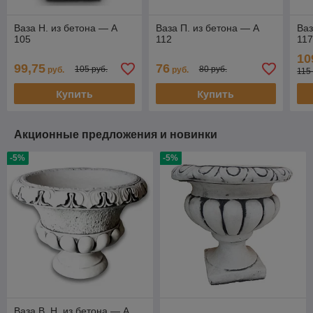
Ваза Н. из бетона — А
Ваза П. из бетона — А
Ваз
105
112
11
10
99,75
76
105 руб.
80 руб.
руб.
руб.
115
Купить
Купить
Акционные предложения и новинки
-5%
-5%
Ваза В. Н. из бетона — А