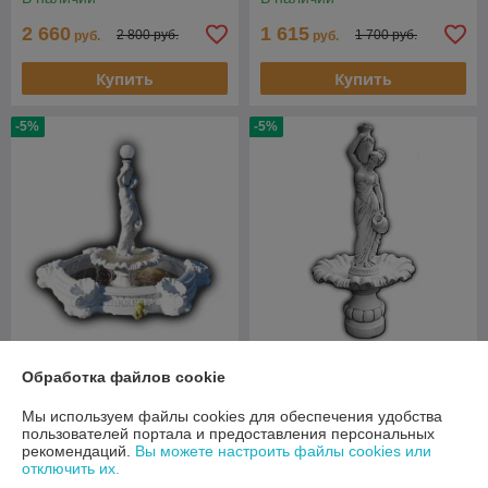
2 660
1 615
2 800 руб.
1 700 руб.
руб.
руб.
Купить
Купить
-5%
-5%
Фонтан Ф 107 с девушкой
Фонтан Кувшин из бетона —
Обработка файлов cookie
бетонный без блоков
Ф 101
В наличии
В наличии
Мы используем файлы cookies для обеспечения удобства
пользователей портала и предоставления персональных
1 615
703
1 700 руб.
740 руб.
руб.
руб.
рекомендаций.
Вы можете настроить файлы cookies или
отключить их.