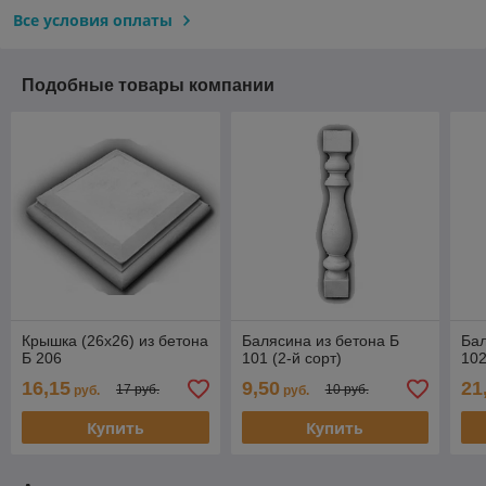
Все условия оплаты
Подобные товары компании
Крышка (26x26) из бетона
Балясина из бетона Б
Бал
Б 206
101 (2-й сорт)
10
16,15
9,50
21
17 руб.
10 руб.
руб.
руб.
Купить
Купить