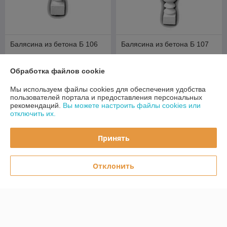
Балясина из бетона Б 106
Балясина из бетона Б 107
В наличии
В наличии
Обработка файлов cookie
19
21,85
20 руб.
23 руб.
руб.
руб.
Мы используем файлы cookies для обеспечения удобства
Купить
Купить
пользователей портала и предоставления персональных
рекомендаций.
Вы можете настроить файлы cookies или
отключить их.
-5%
Принять
Отклонить